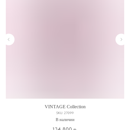
VINTAGE Сollection
SKU:
27099
В наличии
134 800
р.