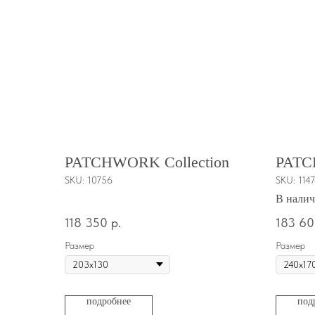
PATCHWORK Collection
PATC
SKU:
10756
SKU:
114
В нали
118 350
р.
183 6
Размер
Размер
подробнее
под