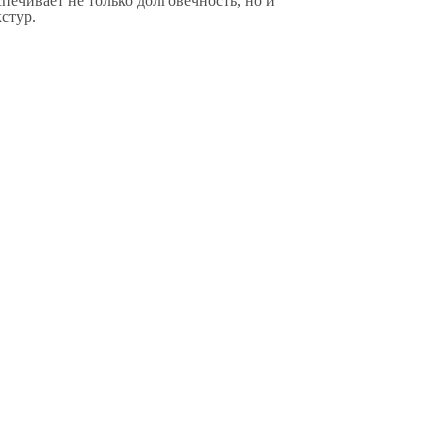
печивает не только долговечность, но и
стур.