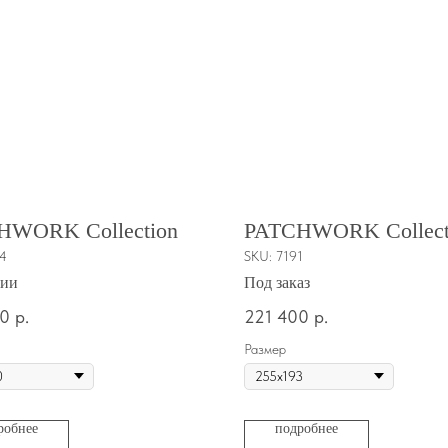
HWORK Collection
PATCHWORK Collect
74
SKU:
7191
чии
Под заказ
00
р.
221 400
р.
Размер
робнее
подробнее